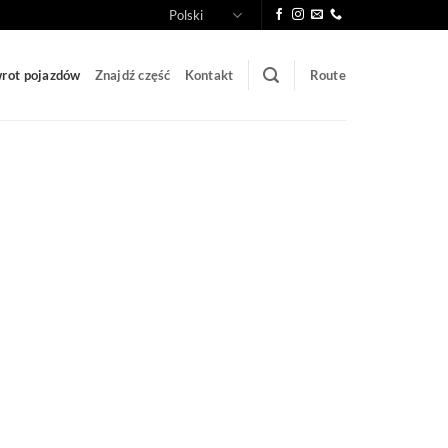
Polski
rot pojazdów
Znajdź część
Kontakt
Route