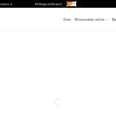
RDW gecertificeerd
nmotors.nl
Dom
Wyprzedaże online
Zw