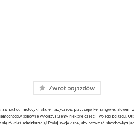
Zwrot pojazdów
ak samochód, motocykl, skuter, przyczepa, przyczepa kempingowa, słowem ws
i samochodów ponownie wykorzystujemy niektóre części Twojego pojazdu. O
 się również administracją! Podaj swoje dane, aby otrzymać niezobowiązują