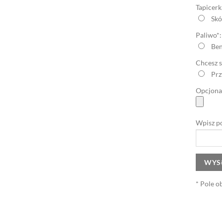
Tapicerk
Skó
Paliwo*:
Ben
Chcesz 
Prz
Opcjonal
Wpisz p
* Pole 