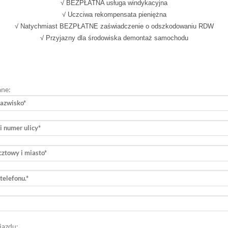
√ BEZPŁATNA usługa windykacyjna
√ Uczciwa rekompensata pieniężna
√ Natychmiast BEZPŁATNE zaświadczenie o odszkodowaniu RDW
√ Przyjazny dla środowiska demontaż samochodu
ane:
jazdu: