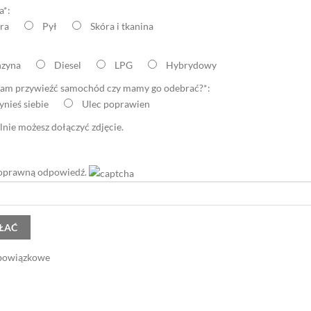
a*:
ra
Pył
Skóra i tkanina
zyna
Diesel
LPG
Hybrydowy
sam przywieźć samochód czy mamy go odebrać?*:
ynieś siebie
Ulec poprawien
nie możesz dołączyć zdjęcie.
oprawną odpowiedź.
obowiązkowe