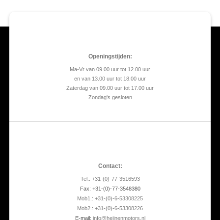
Openingstijden:
Ma-Vr van 09.00 uur tot 12.00 uur
en van 13.00 uur tot 18.00 uur
Zaterdag van 09.00 uur tot 17.00 uur
Zondag's gesloten
Contact:
Tel.: +31-(0)-77-3516593
Fax: +31-(0)-77-3548380
Mob1.: +31-(0)-6-53308225
Mob2.: +31-(0)-6-53308226
E-mail:
info@heijnenmotors.nl